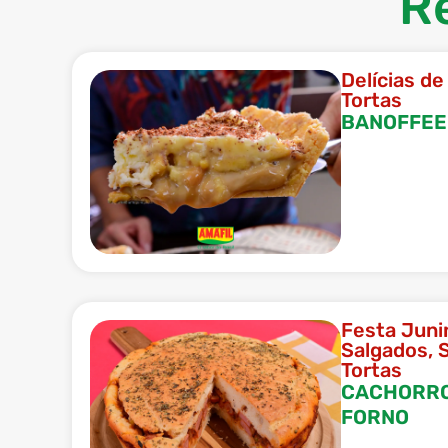
R
Delícias de
Tortas
BANOFFEE
Festa Juni
Salgados
,
Tortas
CACHORRO
FORNO