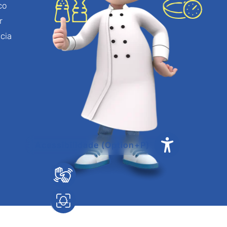
co
r
cia
Acessibilidade
(Option+P)
Libras
o por face