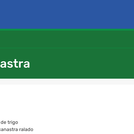
astra
de trigo
canastra ralado