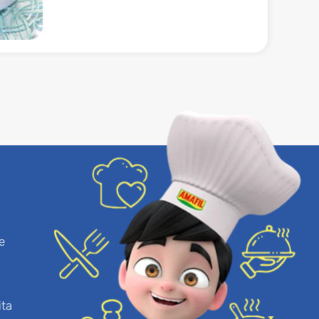
e
ita