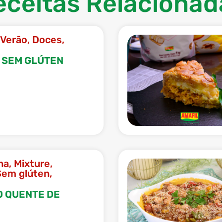
eceitas Relacionad
 Verão
,
Doces
,
 SEM GLÚTEN
na
,
Mixture
,
Sem glúten
,
 QUENTE DE