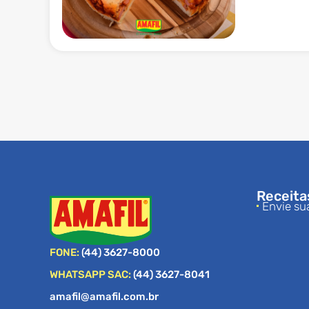
Receita
Envie su
FONE:
(44) 3627-8000
WHATSAPP SAC:
(44) 3627-8041
amafil@amafil.com.br