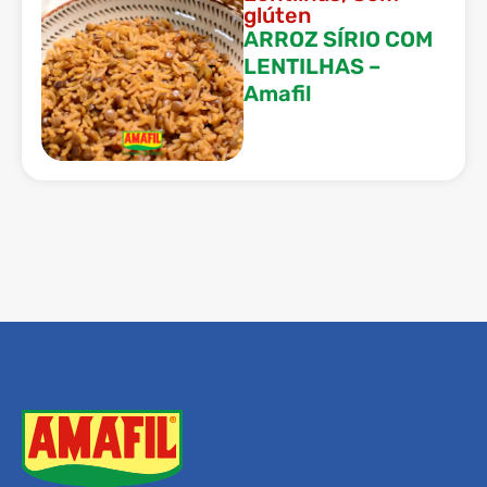
glúten
ARROZ SÍRIO COM
LENTILHAS –
Amafil