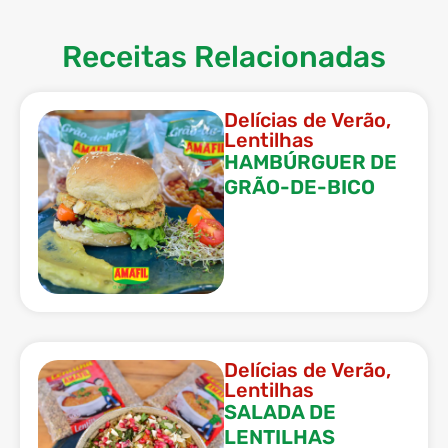
Receitas Relacionadas
Delícias de Verão
,
Lentilhas
HAMBÚRGUER DE
GRÃO-DE-BICO⠀
Delícias de Verão
,
Lentilhas
SALADA DE
LENTILHAS