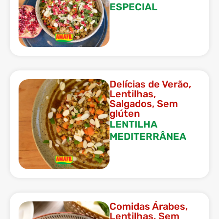
ESPECIAL
Delícias de Verão
,
Lentilhas
,
Salgados
,
Sem
glúten
LENTILHA
MEDITERRÂNEA
Comidas Árabes
,
Lentilhas
,
Sem