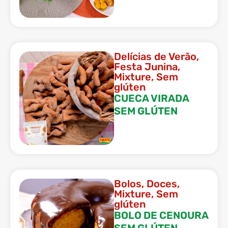
Delícias de Verão
,
Festa Junina
,
Mixture
,
Sem
glúten
CUECA VIRADA
SEM GLÚTEN
Bolos
,
Doces
,
Mixture
,
Sem
glúten
BOLO DE CENOURA
SEM GLÚTEN