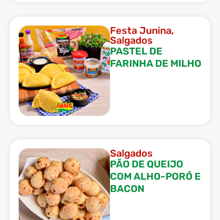
Festa Junina
,
Salgados
PASTEL DE
FARINHA DE MILHO
Salgados
PÃO DE QUEIJO
COM ALHO-PORÓ E
BACON