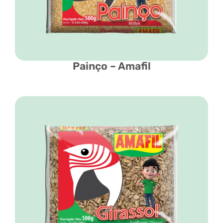
Painço – Amafil